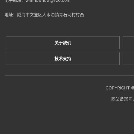
电子邮箱：whknowhow@126.com
地址：威海市文登区大水泊镇青石河村村西
关于我们
技术支持
COPYRIGH
网站备案号：鲁